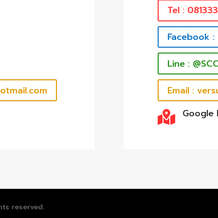
Tel : 08133
Facebook :
Line : @SC
hotmail.com
Email : ve
Google

hts reserved.