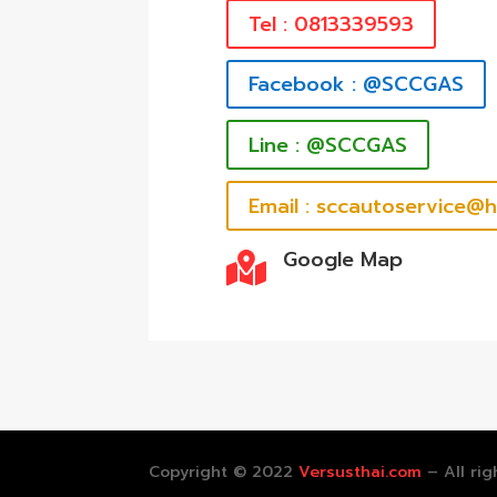
Tel : 0813339593
Facebook : @SCCGAS
Line : @SCCGAS
Email : sccautoservice@
Google Map

Copyright © 2022
Versusthai.com
– All rig