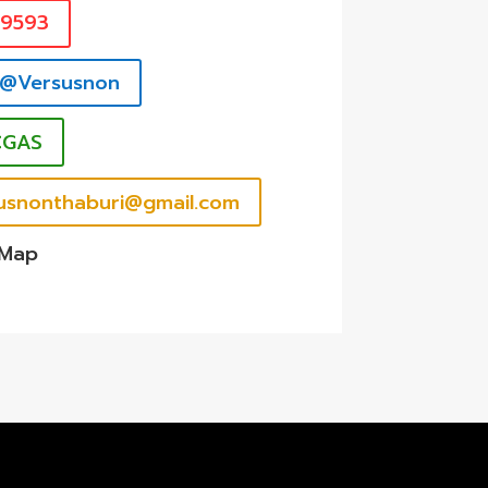
39593
 @Versusnon
CGAS
rsusnonthaburi@gmail.com
 Map