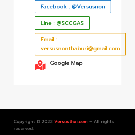
Facebook : @Versusnon
Line : @SCCGAS
Email :
versusnonthaburi@gmail.com
Google Map

Copyright © 2022
Versusthai.com
– All rights
reserved.