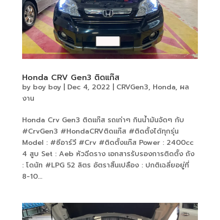
Honda CRV Gen3 ติดแก๊ส
by
boy boy
|
Dec 4, 2022
|
CRVGen3
,
Honda
,
ผล
งาน
Honda Crv Gen3 ติดแก๊ส รถเก่าๆ กินน้ำมันจัดๆ กับ
#CrvGen3 #HondaCRVติดแก๊ส #ติดตั้งได้ทุกรุ่น
Model : #ซีอาร์วี #Crv #ติดตั้งแก๊ส Power : 2400cc
4 สูบ Set : Aeb หัวฉีดราง เอกสารรับรองการติดตั้ง ถัง
: โดนัท #LPG 52 ลิตร อัตราสิ้นเปลือง : ปกติเฉลี่ยอยู่ที่
8-10...