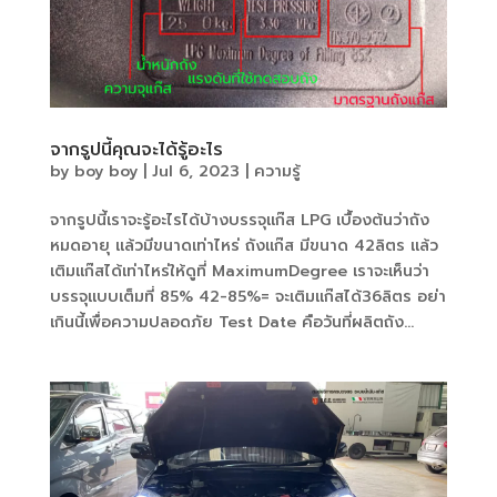
จากรูปนี้คุณจะได้รู้อะไร
by
boy boy
|
Jul 6, 2023
|
ความรู้
จากรูปนี้เราจะรู้อะไรได้บ้างบรรจุแก๊ส LPG เบื้องต้นว่าถัง
หมดอายุ แล้วมีขนาดเท่าไหร่ ถังแก๊ส มีขนาด 42ลิตร แล้ว
เติมแก๊สได้เท่าไหร่ให้ดูที่ MaximumDegree เราจะเห็นว่า
บรรจุแบบเต็มที่ 85% 42-85%= จะเติมแก๊สได้36ลิตร อย่า
เกินนี้เพื่อความปลอดภัย Test Date คือวันที่ผลิตถัง...