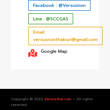
Facebook : @Versusnon
Line : @SCCGAS
Email :
versusnonthaburi@gmail.com
Google Map

Copyright © 2022
Versusthai.com
– All rights
reserved.