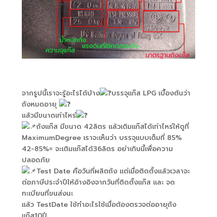
จากรูปนี้เราจะรู้อะไรได้บ้าง
บรรจุแก๊ส LPG เบื้องต้นว่า
ถังหมดอายุ
แล้วมีขนาดเท่าไหร่
ถังแก๊ส มีขนาด 42ลิตร แล้วเติมแก๊สได้เท่าไหร่ให้ดูที่
MaximumDegree เราจะเห็นว่า บรรจุแบบเต็มที่ 85%
42-85%= จะเติมแก๊สได้36ลิตร อย่าเกินนี้เพื่อความ
ปลอดภัย
Test Date คือวันที่ผลิตถัง แต่เมื่อติดตั้งแล้วเวลาจะ
ต่อภาษีประจำปีให้อ้างอิงจากวันที่ติดตั้งแก๊ส และ จด
ทะเบียนที่ขนส่งนะ
แล้ว TestDate ใช้ทำอะไรใช้เมื่อต้องตรวจต่ออายุถัง
แก๊ส10ปี