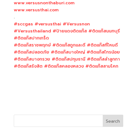
www.versusnonthaburi.com
www.versusthai.com
.
#sccgas
#versusthai
#Versusnon
#Versusthailand
#ป้ายแดงติดแก๊ส
#ติดแก๊สนนทบุรี
#ติดแก๊สปากเกร็ด
#ติดแก๊สราชพฤกษ์
#ติดแก๊สถูกและดี
#ติดแก๊สที่ไหนดี
#ติดแก๊สปลอดภัย
#ติดแก๊สบางใหญ่
#ติดแก๊สไทรน้อย
#ติดแก๊สบางกรวย
#ติดแก๊สปทุมธานี
#ติดแก๊สลำลูกกา
#ติดแก๊สรังสิต
#ติดแก๊สคลองหลวง
#ติดแก๊สสามโคก
Search