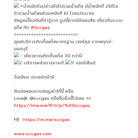
น้ำหนักถังปล่าวยังไม่รวมน้ำแก๊ส มีน้ำหนักที่ 25กิโล
ถ้ารวมน้ำแก๊สแล้วจะหนักที 61 โดยประมาณ
ข้อมูลเบื้องต้นที่น่ารู้จาก รูปนี้หากมีข้อสงสัย เกี่ยวกับระบบ
แก๊ส ทัก
#Sccgas
==========================
ศูนย์บริการติดตั้งแก๊สมาตรฐาน เวอร์ซุส ราชพฤกษ์-
นนทบุรี
เชี่ยวชาญติดตั้งแก๊ส 30 กว่าปี
บริการหลังการขายดี
เปอร์เซ็นต์
.
วิ่งเนียน ประหยัดชัวร์
.
ติดต่อสอบถามข้อมูลได้ที่นี้ หรือ
Line@: @sccgas หรือจิ้มลิ้งนี้ได้เลย >>
https://line.me/R/ti/p/%40sccgas
.
FB :
https://m.me/sccgas
.
www.sccgas.com