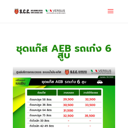
ชุดแก๊ส AEB รถเก๋ง 6
สูบ