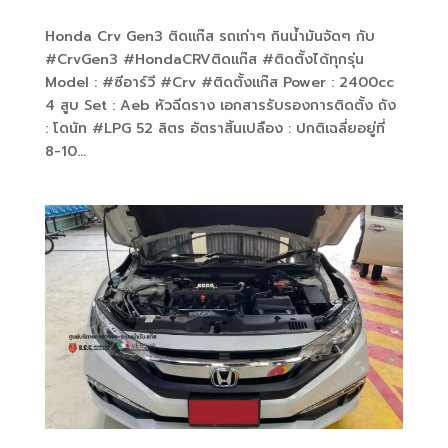
Honda Crv Gen3 ติดแก๊ส รถเก่าๆ กินน้ำมันจัดๆ กับ
#CrvGen3 #HondaCRVติดแก๊ส #ติดตั้งได้ทุกรุ่น
Model : #ซีอาร์วี #Crv #ติดตั้งแก๊ส Power : 2400cc
4 สูบ Set : Aeb หัวฉีดราง เอกสารรับรองการติดตั้ง ถัง
: โดนัท #LPG 52 ลิตร อัตราสิ้นเปลือง : ปกติเฉลี่ยอยู่ที่
8-10...