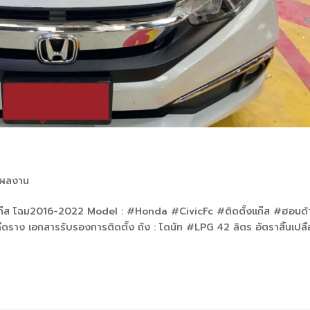
ผลงาน
แก๊ส โฉม2016-2022 Model : #Honda #CivicFc #ติดตั้งแก๊ส #ฮอนด้าซ
ดราง เอกสารรับรองการติดตั้ง ถัง : โดนัท #LPG 42 ลิตร อัตราสิ้นเปลื