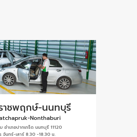
 ราชพฤกษ์-นนทบุรี
Ratchapruk-Nonthaburi
 อำเภอปากเกร็ด นนทบุรี 11120
ร จันทร์-เสาร์ 8.30 -18.30 น.