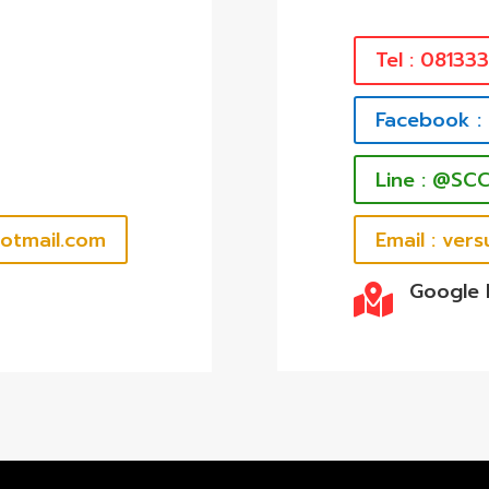
Tel : 08133
Facebook :
Line : @SC
hotmail.com
Email : ve
Google
