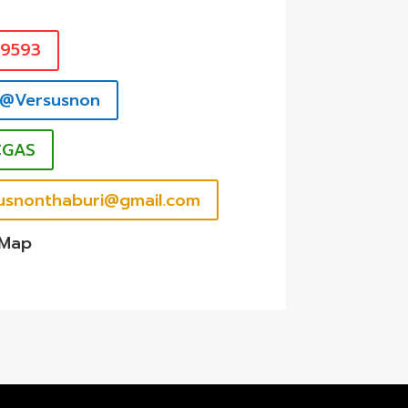
39593
 @Versusnon
CGAS
rsusnonthaburi@gmail.com
 Map