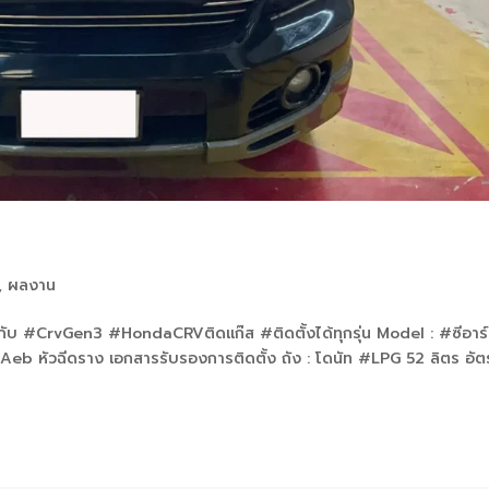
ส
,
ผลงาน
กับ #CrvGen3 #HondaCRVติดแก๊ส #ติดตั้งได้ทุกรุ่น Model : #ซีอาร์
Aeb หัวฉีดราง เอกสารรับรองการติดตั้ง ถัง : โดนัท #LPG 52 ลิตร อัต