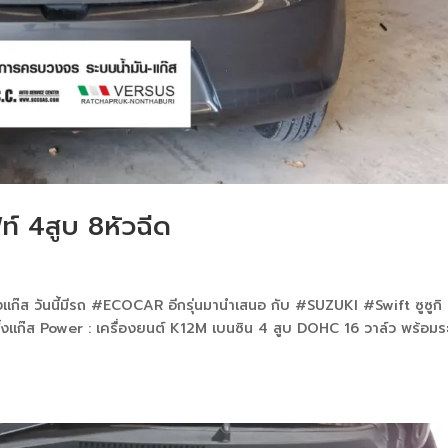
ท์ 4สูบ 8หัวฉีด
้งแก๊ส วันนี้มีรถ #ECOCAR อีกรุ่นมานำเสนอ กับ #SUZUKI #Swift ซูซูกิ
ดตั้งแก๊ส Power : เครื่องยนต์ K12M เบนซิน 4 สูบ DOHC 16 วาล์ว พร้อม