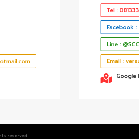
Tel : 08133
Facebook :
Line : @SC
hotmail.com
Email : ve
Google

hts reserved.