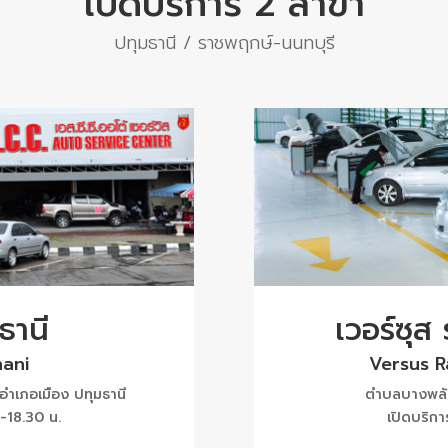
เปิดบริการ 2 สาขา
ปทุมธานี / ราชพฤกษ์-นนทบุรี
ธานี
เวอร์ซุส
ani
Versus 
ำเภอเมือง ปทุมธานี
ตำบลบางพลับ
 -18.30 น.
เปิดบริกา