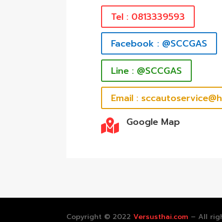
Tel : 0813339593
Facebook : @SCCGAS
Line : @SCCGAS
Email : sccautoservice@
Google Map

Copyright © 2022
Versusthai.com
– All rig