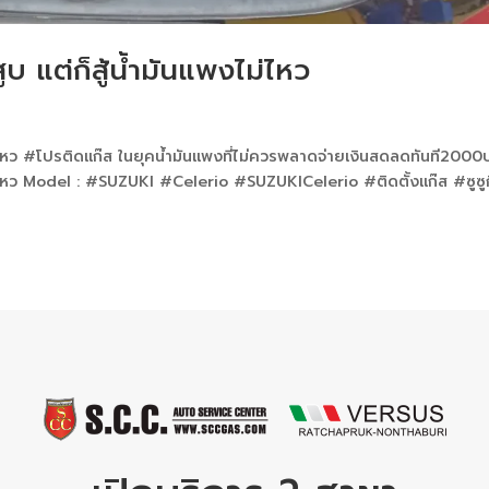
 แต่ก็สู้น้ำมันแพงไม่ไหว
ม่ไหว #โปรติดแก๊ส ในยุคน้ำมันแพงที่ไม่ควรพลาดจ่ายเงินสดลดทันที2000
ม่ไหว Model : #SUZUKI #Celerio #SUZUKICelerio #ติดตั้งแก๊ส #ซูซูก