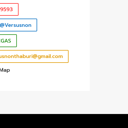
39593
 @Versusnon
CGAS
rsusnonthaburi@gmail.com
 Map