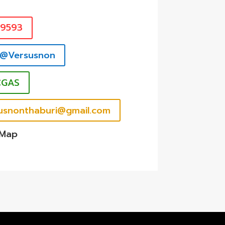
39593
 @Versusnon
CGAS
rsusnonthaburi@gmail.com
 Map