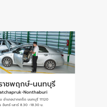
 ราชพฤกษ์-นนทบุรี
Ratchapruk-Nonthaburi
 อำเภอปากเกร็ด นนทบุรี 11120
ร จันทร์-เสาร์ 8.30 -18.30 น.