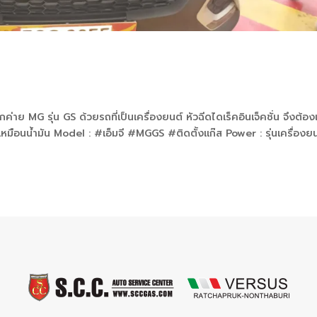
 MG รุ่น GS ด้วยรถที่เป็นเครื่องยนต์ หัวฉีดไดเร็คอินเจ็คชั่น จึงต้อง
หมือนน้ำมัน Model : #เอ็มจี #MGGS #ติดตั้งแก๊ส Power : รุ่นเครื่องย