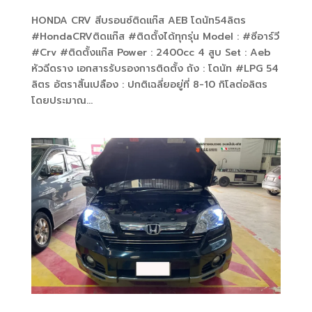
HONDA CRV สีบรอนซ์ติดแก๊ส AEB โดนัท54ลิตร
#HondaCRVติดแก๊ส #ติดตั้งได้ทุกรุ่น Model : #ซีอาร์วี
#Crv #ติดตั้งแก๊ส Power : 2400cc 4 สูบ Set : Aeb
หัวฉีดราง เอกสารรับรองการติดตั้ง ถัง : โดนัท #LPG 54
ลิตร อัตราสิ้นเปลือง : ปกติเฉลี่ยอยู่ที่ 8-10 กิโลต่อลิตร
โดยประมาณ...