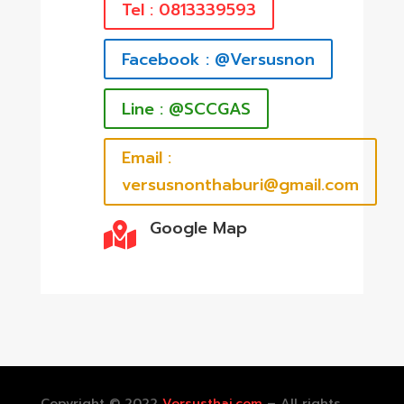
Tel : 0813339593
Facebook : @Versusnon
Line : @SCCGAS
Email :
versusnonthaburi@gmail.com
Google Map

Copyright © 2022
Versusthai.com
– All rights