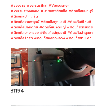
.
#sccgas
#versusthai
#Versusnon
#Versusthailand
#ป้ายแดงติดแก๊ส
#ติดแก๊สนนทบุรี
#ติดแก๊สปากเกร็ด
#ติดแก๊สราชพฤกษ์
#ติดแก๊สถูกและดี
#ติดแก๊สที่ไหนดี
#ติดแก๊สปลอดภัย
#ติดแก๊สบางใหญ่
#ติดแก๊สไทรน้อย
#ติดแก๊สบางกรวย
#ติดแก๊สปทุมธานี
#ติดแก๊สลำลูกกา
#ติดแก๊สรังสิต
#ติดแก๊สคลองหลวง
#ติดแก๊สสามโคก
31194