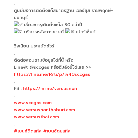
.
ศูนย์บริการติดตั้งแก๊สมาตรฐาน เวอร์ซุส ราชพฤกษ์-
นนทบุรี
เชี่ยวชาญติดตั้งแก๊ส 30 กว่าปี
บริการหลังการขายดี
เปอร์เซ็นต์
.
วิ่งเนียน ประหยัดชัวร์
.
ติดต่อสอบถามข้อมูลได้ที่นี้ หรือ
Line@: @sccgas หรือจิ้มลิ้งนี้ได้เลย >>
https://line.me/R/ti/p/%40sccgas
.
FB :
https://m.me/versusnon
.
www.sccgas.com
www.versusnonthaburi.com
www.versusthai.com
.
#เบนซ์ติดแก๊ส
#เบนซ์ดมแก๊ส