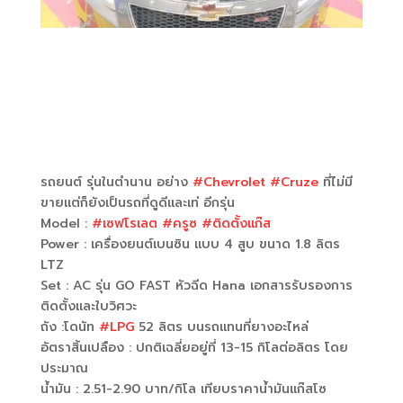
รถยนต์ รุ่นในตำนาน อย่าง
#Chevrolet
#Cruze
ที่ไม่มี
ขายแต่ก็ยังเป็นรถที่ดูดีและเท่ อีกรุ่น
Model :
#เซฟโรเลต
#ครูซ
#ติดตั้งแก๊ส
Power : เครื่องยนต์เบนซิน แบบ 4 สูบ ขนาด 1.8 ลิตร
LTZ
Set : AC รุ่น GO FAST หัวฉีด Hana เอกสารรับรองการ
ติดตั้งและใบวิศวะ
ถัง :โดนัท
#LPG
52 ลิตร บนรถแทนที่ยางอะไหล่
อัตราสิ้นเปลือง : ปกติเฉลี่ยอยู่ที่ 13-15 กิโลต่อลิตร โดย
ประมาณ
น้ำมัน : 2.51-2.90 บาท/กิโล เทียบราคาน้ำมันแก๊สโซ