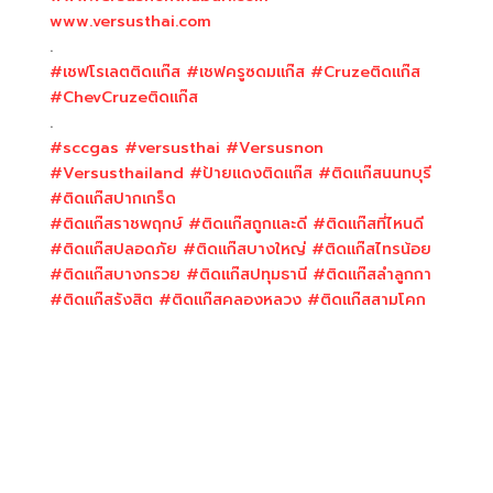
www.versusthai.com
.
#เชฟโรเลตติดแก๊ส
#เชฟครูซดมแก๊ส
#Cruzeติดแก๊ส
#ChevCruzeติดแก๊ส
.
#sccgas
#versusthai
#Versusnon
#Versusthailand
#ป้ายแดงติดแก๊ส
#ติดแก๊สนนทบุรี
#ติดแก๊สปากเกร็ด
#ติดแก๊สราชพฤกษ์
#ติดแก๊สถูกและดี
#ติดแก๊สที่ไหนดี
#ติดแก๊สปลอดภัย
#ติดแก๊สบางใหญ่
#ติดแก๊สไทรน้อย
#ติดแก๊สบางกรวย
#ติดแก๊สปทุมธานี
#ติดแก๊สลำลูกกา
#ติดแก๊สรังสิต
#ติดแก๊สคลองหลวง
#ติดแก๊สสามโคก