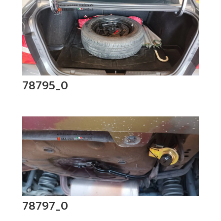
78795_0
78797_0