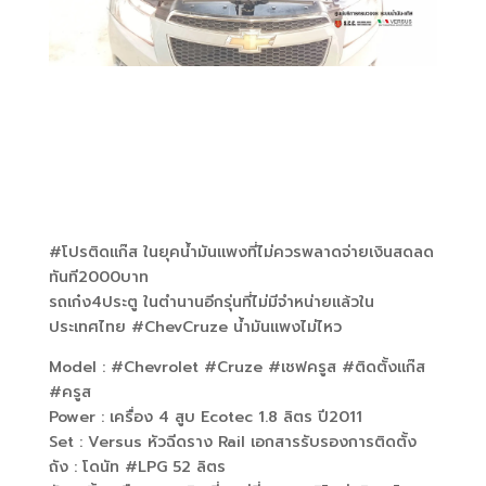
#โปรติดแก๊ส
ในยุคน้ำมันแพงที่ไม่ควรพลาดจ่ายเงินสดลด
ทันที2000บาท
รถเก๋ง4ประตู ในตำนานอีกรุ่นที่ไม่มีจำหน่ายแล้วใน
ประเทศไทย
#ChevCruze
น้ำมันแพงไม่ไหว
Model :
#Chevrolet
#Cruze
#เชฟครูส
#ติดตั้งแก๊ส
#ครูส
Power : เครื่อง 4 สูบ Ecotec 1.8 ลิตร ปี2011
Set : Versus หัวฉีดราง Rail เอกสารรับรองการติดตั้ง
ถัง : โดนัท
#LPG
52 ลิตร