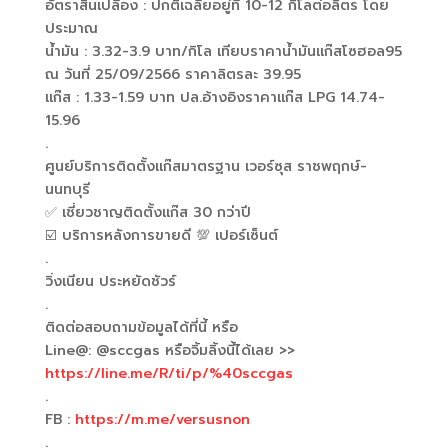
อัตราสิ้นเปลือง : ปกติเฉลี่ยอยู่ที่ 10-12 กิโลต่อลิตร โดย
ประมาณ
น้ำมัน : 3.32-3.9 บาท/กิโล เทียบราคาน้ำมันแก๊สโซฮอล95
ณ วันที่ 25/09/2566 ราคาลิตรละ 39.95
แก๊ส : 1.33-1.59 บาท ปล.อ้างอิงราคาแก๊ส LPG 14.74-
15.96
.
ศูนย์บริการติดตั้งแก๊สมาตรฐาน เวอร์ซุส ราชพฤกษ์-
นนทบุรี
✅
เชี่ยวชาญติดตั้งแก๊ส 30 กว่าปี
☑️
บริการหลังการขายดี
💯
เปอร์เซ็นต์
.
วิ่งเนียน ประหยัดชัวร์
.
ติดต่อสอบถามข้อมูลได้ที่นี้ หรือ
Line@: @sccgas หรือจิ้มลิ้งนี้ได้เลย >>
https://line.me/R/ti/p/%40sccgas
.
FB :
https://m.me/versusnon
.